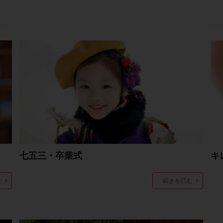
七五三・卒業式
キ
む
続きを読む